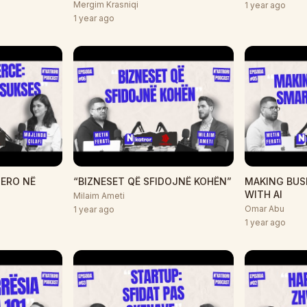
Mergim Krasniqi
1 year ago
1 year ago
ERO NË
“BIZNESET QË SFIDOJNË KOHËN”
MAKING BUS
WITH AI
Milaim Ameti
Omar Abu
1 year ago
1 year ago