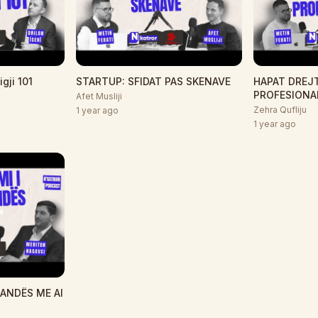
gji 101
STARTUP: SFIDAT PAS SKENAVE
HAPAT DREJT
PROFESIONA
Afet Musliji
Zehra Qufliju
1 year ago
1 year ago
GANDËS ME AI