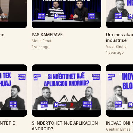
he
PAS KAMERAVE
Ura mes aka
industrisë
Metin Ferati
Visar Shehu
1 year ago
1 year ago
ENTËT E
SI NDËRTOHET NJË APLIKACION
INOVACIONI
ANDROID?
Gentian Elmazi