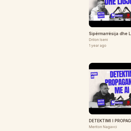
Sipërmarrësija dhe Li
Drilon Iseni
1 year ago
DETEKTIMI I PROPA
Meriton Nagavci