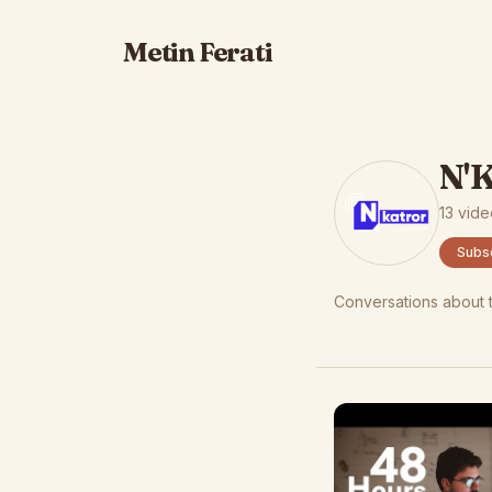
Metin Ferati
N'K
13 vid
Subs
Conversations about t