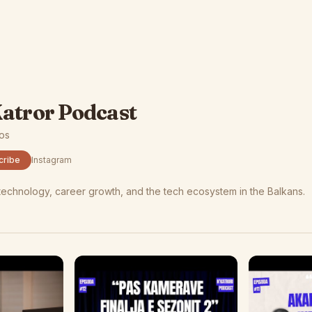
atror Podcast
eos
cribe
Instagram
echnology, career growth, and the tech ecosystem in the Balkans.